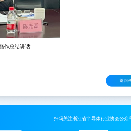
磊作总结讲话
返回
扫码关注浙江省半导体行业协会公众