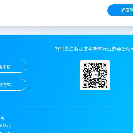
返回
扫码关注浙江省半导体行业协会公众
会申请
系方式
4号
0052
q.com